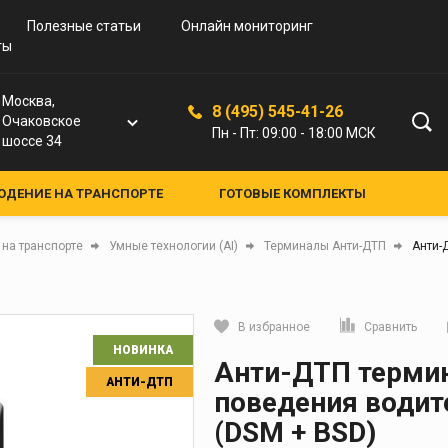
Полезные статьи
Онлайн мониторинг
ты
печение
Москва,
8 (495) 545-41-26
Очаковское
Пн - Пт: 09:00 - 18:00 МСК
шоссе 34
ДЕНИЕ НА ТРАНСПОРТЕ
ГОТОВЫЕ КОМПЛЕКТЫ
НЫЕ РЕШЕНИЯ
ПЕРСОНАЛЬНАЯ БЕЗОПАСНОСТЬ
на транспорте
Умные технологии (AI)
Терминалы Анти-ДТП
Анти-
В избранное
Сравнить
НОВИНКА
Кликните, чтобы скопировать прямую ссылку
Анти-ДТП терми
АНТИ-ДТП
поведения водит
(DSM + BSD)