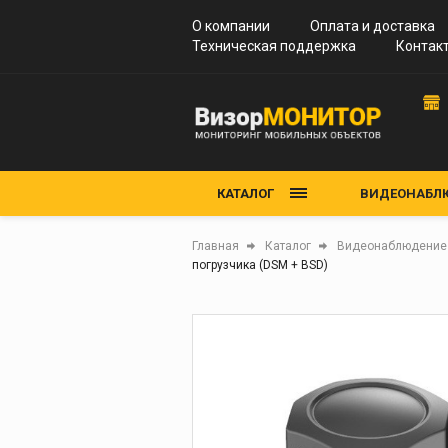
информации
Vizor-1
О компании
Оплата и доставка
Станции зарядки
Техническая поддержка
Vizor-3
Контак
Аксессуары
Vizor-4
Программное обес
Vizor-6
Vizor-7
КАТАЛОГ
ВИДЕОНАБЛЮ
БЕСПРОВОД
Главная
Каталог
Видеонаблюдение 
погрузчика (DSM + BSD)